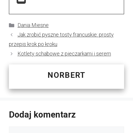
Kategorie
Dania Miesne
Jak zrobić pyszne tosty francuskie: prosty
przepis krok po kroku
Kotlety schabowe z pieczarkami i serem
NORBERT
Dodaj komentarz
Komentarz