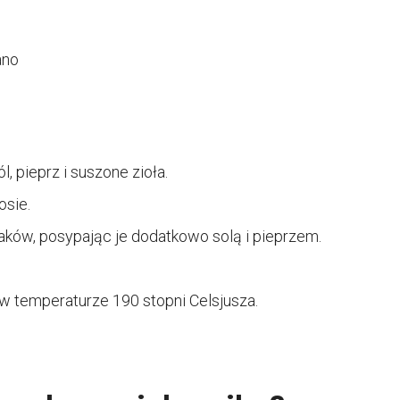
ano
, pieprz i suszone zioła.
sie.
iaków, posypając je dodatkowo solą i pieprzem.
 w temperaturze 190 stopni Celsjusza.