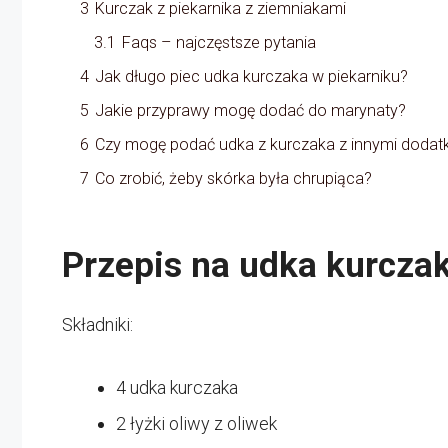
3
Kurczak z piekarnika z ziemniakami
3.1
Faqs – najczęstsze pytania
4
Jak długo piec udka kurczaka w piekarniku?
5
Jakie przyprawy mogę dodać do marynaty?
6
Czy mogę podać udka z kurczaka z innymi dodat
7
Co zrobić, żeby skórka była chrupiąca?
Przepis na udka kurcza
Składniki:
4 udka kurczaka
2 łyżki oliwy z oliwek