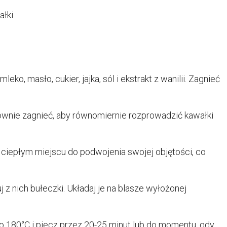
ałki
o, masło, cukier, jajka, sól i ekstrakt z wanilii. Zagnieć
ownie zagnieć, aby równomiernie rozprowadzić kawałki
w ciepłym miejscu do podwojenia swojej objętości, co
j z nich bułeczki. Układaj je na blasze wyłożonej
o 180°C i piecz przez 20-25 minut lub do momentu, gdy