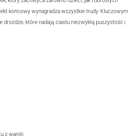
, który zachwyca zarówno dzieci, jak i dorosłych.
fekt końcowy wynagradza wszystkie trudy. Kluczowym
 drożdże, które nadają ciastu niezwykłą puszystość i
u z wanilii