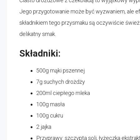
Ciasto drożdżowe z czekoladą to wyjątkowy wypiek
Jego przygotowanie może być wyzwaniem, ale e
składnikiem tego przysmaku są oczywiście świeże
delikatny smak.
Składniki:
500g mąki pszennej
7g suchych drożdży
200ml ciepłego mleka
100g masła
100g cukru
2 jajka
Przyprawy: szczypta soli, łyżeczka ekstrakt