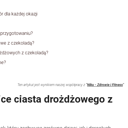
 dla każdej okazji
 przygotowaniu?
we z czekoladą?
rożdżowych z czekoladą?
ne?
Ten artykuł jest wynikiem naszej współpracy z
"
Niku - Zdrowie i Fitness
"
ice ciasta drożdżowego z