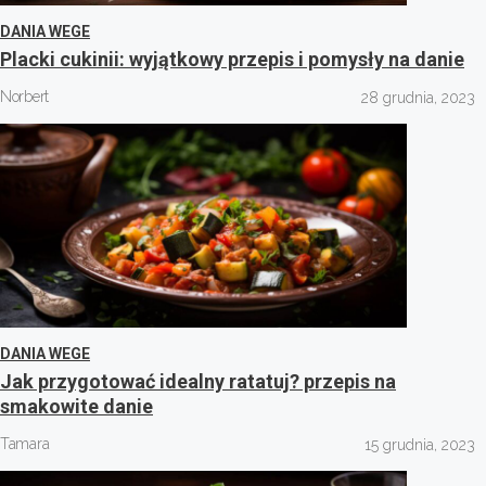
DANIA WEGE
Placki cukinii: wyjątkowy przepis i pomysły na danie
Norbert
28 grudnia, 2023
DANIA WEGE
Jak przygotować idealny ratatuj? przepis na
smakowite danie
Tamara
15 grudnia, 2023