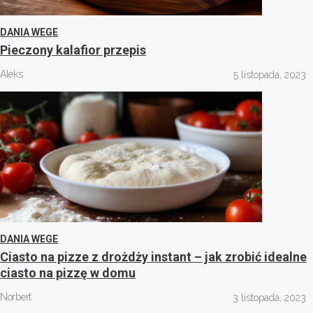
DANIA WEGE
Pieczony kalafior przepis
Aleks
5 listopada, 2023
DANIA WEGE
Ciasto na pizze z drożdży instant – jak zrobić idealne
ciasto na pizzę w domu
Norbert
3 listopada, 2023