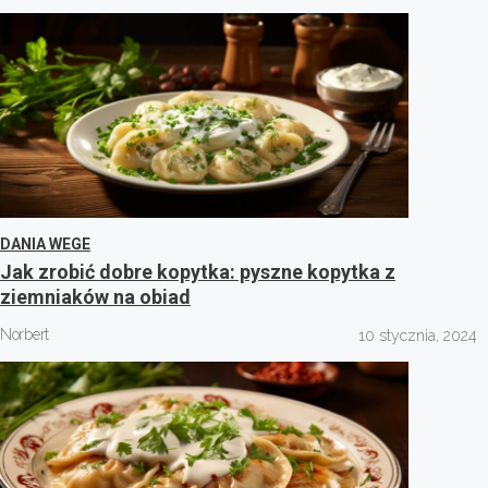
DANIA WEGE
Jak zrobić dobre kopytka: pyszne kopytka z
ziemniaków na obiad
Norbert
10 stycznia, 2024