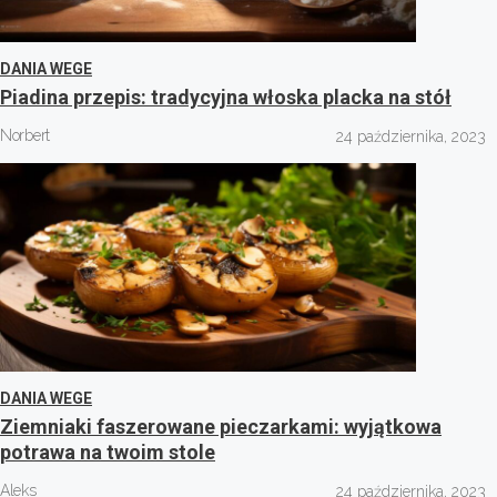
DANIA WEGE
Piadina przepis: tradycyjna włoska placka na stół
Norbert
24 października, 2023
DANIA WEGE
Ziemniaki faszerowane pieczarkami: wyjątkowa
potrawa na twoim stole
Aleks
24 października, 2023