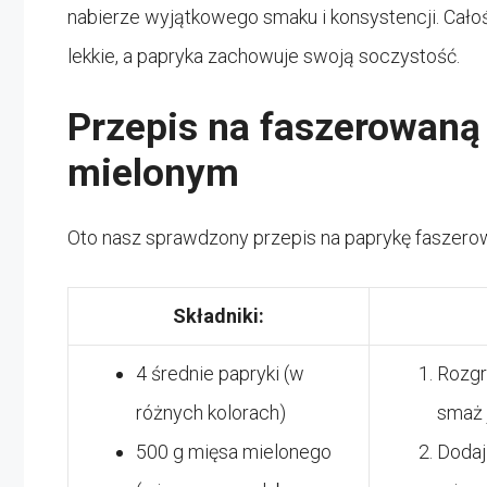
nabierze wyjątkowego smaku i konsystencji. Całoś
lekkie, a papryka zachowuje swoją soczystość.
Przepis na faszerowaną
mielonym
Oto nasz sprawdzony przepis na paprykę fasze
Składniki:
4 średnie papryki (w
Rozgrz
różnych kolorach)
smaż 
500 g mięsa mielonego
Dodaj