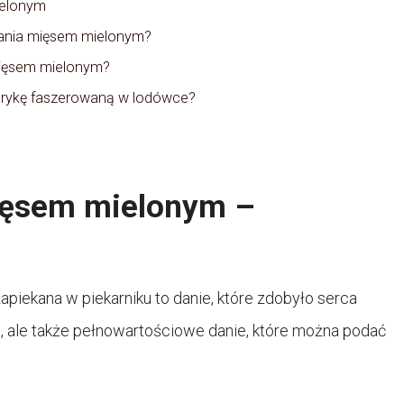
ielonym
owania mięsem mielonym?
ięsem mielonym?
rykę faszerowaną w lodówce?
ięsem mielonym –
iekana w piekarniku to danie, które zdobyło serca
, ale także pełnowartościowe danie, które można podać