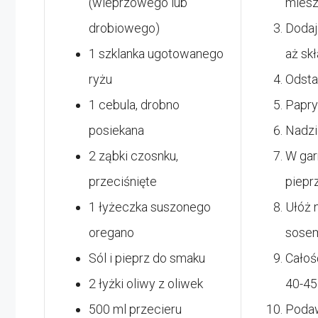
(wieprzowego lub
miesz
drobiowego)
Dodaj
1 szklanka ugotowanego
aż skł
ryżu
Odsta
1 cebula, drobno
Papryk
posiekana
Nadzi
2 ząbki czosnku,
W gar
przeciśnięte
piepr
1 łyżeczka suszonego
Ułóż 
oregano
sose
Sól i pieprz do smaku
Całoś
2 łyżki oliwy z oliwek
40-45
500 ml przecieru
Podaw