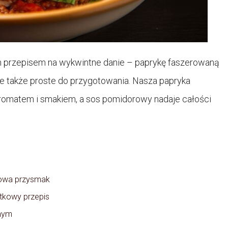
 przepisem na wykwintne danie – paprykę faszerowaną
le także proste do przygotowania. Nasza papryka
aromatem i smakiem, a sos pomidorowy nadaje całości
kowa przysmak
tkowy przepis
onym