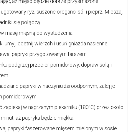
ając, aż mięso będzie dobrze przysmażone.
 ugotowany ryż, suszone oregano, sól i pieprz. Mieszaj,
adniki się połączą.
w masę mięsną do wystudzenia.
i umyj, odetnij wierzch i usuń gniazda nasienne.
ewaj papryki przygotowanym farszem.
nku podgrzej przecier pomidorowy, dopraw solą i
zem.
nadziane papryki w naczyniu żaroodpornym, zalej je
m pomidorowym.
ć zapiekaj w nagrzanym piekarniku (180°C) przez około
 minut, aż papryka będzie miękka.
aj papryki faszerowane mięsem mielonym w sosie