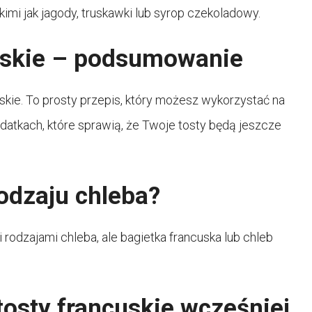
mi jak jagody, truskawki lub syrop czekoladowy.
cuskie – podsumowanie
skie. To prosty przepis, który możesz wykorzystać na
odatkach, które sprawią, że Twoje tosty będą jeszcze
odzaju chleba?
dzajami chleba, ale bagietka francuska lub chleb
osty francuskie wcześniej