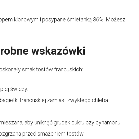
syropem klonowym i posypane śmietanką 36%. Możesz
 drobne wskazówki
oskonały smak tostów francuskich:
piej świeży.
 bagietki francuskiej zamiast zwykłego chleba
mieszana, aby uniknąć grudek cukru czy cynamonu.
e rozgrzana przed smażeniem tostów.