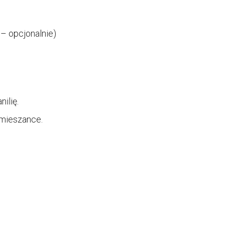
– opcjonalnie)
ilię.
mieszance.