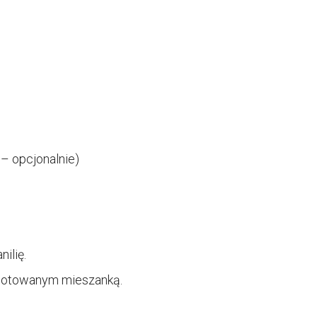
– opcjonalnie)
ilię.
zygotowanym mieszanką.