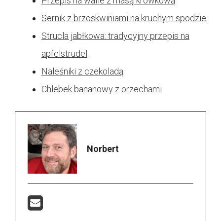
Przepis na wafle z masą krówkową
Sernik z brzoskwiniami na kruchym spodzie
Strucla jabłkowa: tradycyjny przepis na
apfelstrudel
Naleśniki z czekoladą
Chlebek bananowy z orzechami
Norbert