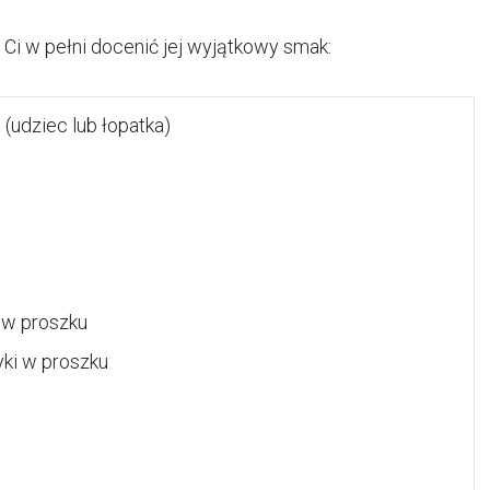
 Ci w pełni docenić jej wyjątkowy smak:
udziec lub łopatka)
i w proszku
yki w proszku