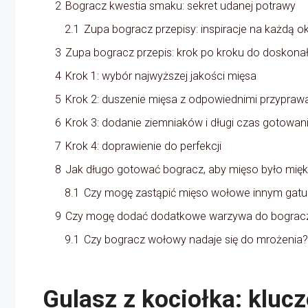
2
Bogracz kwestia smaku: sekret udanej potrawy
2.1
Zupa bogracz przepisy: inspiracje na każdą o
3
Zupa bogracz przepis: krok po kroku do doskon
4
Krok 1: wybór najwyższej jakości mięsa
5
Krok 2: duszenie mięsa z odpowiednimi przypraw
6
Krok 3: dodanie ziemniaków i długi czas gotowan
7
Krok 4: doprawienie do perfekcji
8
Jak długo gotować bogracz, aby mięso było mięk
8.1
Czy mogę zastąpić mięso wołowe innym gat
9
Czy mogę dodać dodatkowe warzywa do bograc
9.1
Czy bogracz wołowy nadaje się do mrożenia?
Gulasz z kociołka: kluc