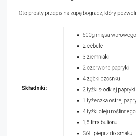
Oto prosty przepis na zupę bogracz, który pozwoli
500g mięsa wołowego (
2 cebule
3 ziemniaki
2 czerwone papryki
4 ząbki czosnku
Składniki:
2 łyżki słodkiej papryk
1 łyżeczka ostrej papr
4 łyżki oleju roślinnego
1,5 litra bulionu
Sól i pieprz do smaku