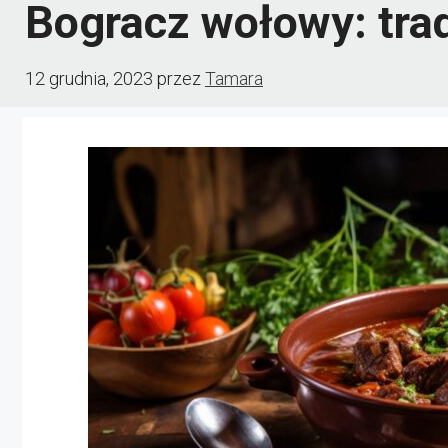
Bogracz wołowy: trad
12 grudnia, 2023
przez
Tamara