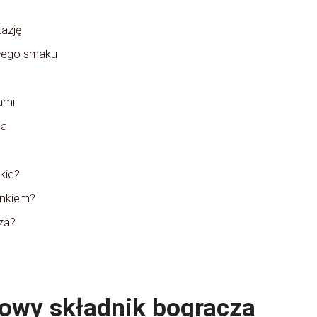
kazję
ałego smaku
ami
ia
kie?
unkiem?
za?
zowy składnik bogracza